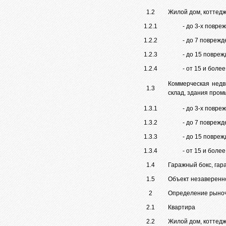
1.2
Жилой дом, коттед
1.2.1
- до 3-х повр
1.2.2
- до 7 повреж
1.2.3
- до 15 повре
1.2.4
- от 15 и бол
Коммерческая недви
1.3
склад, здания пром
1.3.1
- до 3-х повр
1.3.2
- до 7 повреж
1.3.3
- до 15 повре
1.3.4
- от 15 и бол
1.4
Гаражный бокс, гар
1.5
Объект незаверенно
2
Определение рыночн
2.1
Квартира
2.2
Жилой дом, коттед