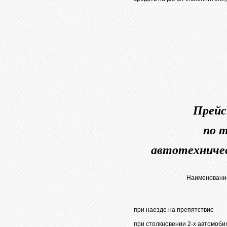
Прейс
по 
автотехничес
Наименование
при наезде на препятствие
при столкновении 2-х автомоби