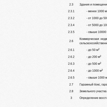
2.3
Здания и помещени
2.3.1
- менее 1000 м
2.3.2
- от 1000 до 5
2.3.4
- от 5000 до 1
2.3.5
- свыше 10000
Коммерческая недв
2.6
сельскохозяйствен
2
2.6.1
- до 50 м
2
2.6.2
- до 200 м
2
2.6.3
- до 500 м
2
2.6.4
- до 1000 м
2.6.5
- свыше 1000 
2.7
Гаражный бокс, гар
2.8
Земельного участка
3
Определение восст