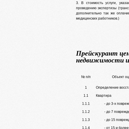
3. В стоимость услуги, указ
проведению экспертизы (транс
дополнительно так же оплачив
медицинских работников.)
Прейскурант цен 
недвижимости и
№ п/п
Объект оц
1
Определение восста
1.1
Квартира
1.1.1
- до 3-х повр
1.1.2
- до 7 повреж
1.1.3
- до 15 повре
1.1.4
- от 15 и бол