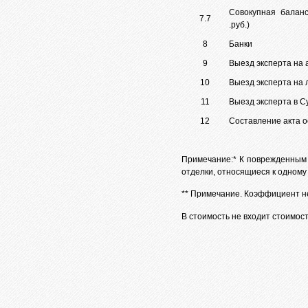
Совокупная балан
7.7
.руб.)
8
Банки
9
Выезд эксперта на 
10
Выезд эксперта на 
11
Выезд эксперта в С
12
Составление акта 
Примечание:* К поврежденным
отделки, относящиеся к одному
** Примечание. Коэффициент не
В стоимость не входит стоимос