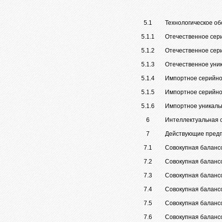
5.1
Технологическое о
5.1.1
Отечественное сери
5.1.2
Отечественное сери
5.1.3
Отечественное уни
5.1.4
Импортное серийное
5.1.5
Импортное серийное
5.1.6
Импортное уникаль
6
Интеллектуальная с
7
Действующие предп
7.1
Совокупная балансо
7.2
Совокупная балансо
7.3
Совокупная балансо
7.4
Совокупная балансо
7.5
Совокупная балансо
7.6
Совокупная балансо